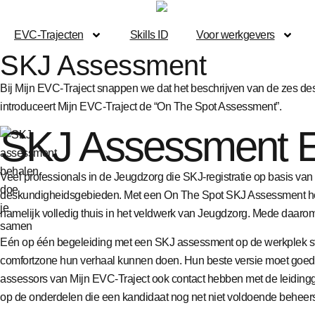
EVC-Trajecten
Skills ID
Voor werkgevers
SKJ Assessment
Bij Mijn EVC-Traject snappen we dat het beschrijven van de zes des
introduceert Mijn EVC-Traject de “On The Spot Assessment”.
SKJ Assessment EV
Veel professionals in de Jeugdzorg die SKJ-registratie op basis van
deskundigheidsgebieden. Met een On The Spot SKJ Assessment help
namelijk volledig thuis in het veldwerk van Jeugdzorg. Mede daarom
Eén op één begeleiding met een SKJ assessment op de werkplek stelt ka
comfortzone hun verhaal kunnen doen. Hun beste versie moet goed ge
assessors van Mijn EVC-Traject ook contact hebben met de leidingge
op de onderdelen die een kandidaat nog net niet voldoende beheers